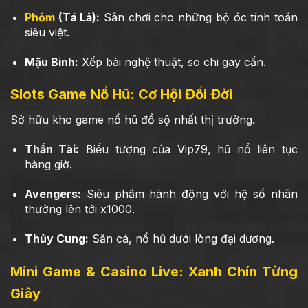
Phỏm
(Tá Lả):
Sân chơi cho những bộ óc tính toán
siêu việt.
Mậu Binh:
Xếp bài nghệ thuật, so chi gay cấn.
Slots Game Nổ Hũ: Cơ Hội Đổi Đời
Sở hữu kho game nổ hũ đồ sộ nhất thị trường.​
Thần Tài:
Biểu tượng của Vip79, hũ nổ liên tục
hàng giờ.
Avengers:
Siêu phẩm hành động với hệ số nhân
thưởng lên tới x1000.
Thủy Cung:
Săn cá, nổ hũ dưới lòng đại dương.
Mini Game & Casino Live: Xanh Chín Từng
Giây