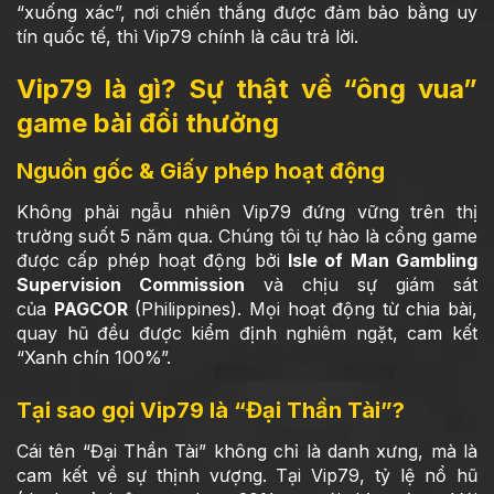
“xuống xác”, nơi chiến thắng được đảm bảo bằng uy
tín quốc tế, thì Vip79 chính là câu trả lời.​
Vip79 là gì? Sự thật về “ông vua”
game bài đổi thưởng
Nguồn gốc & Giấy phép hoạt động
Không phải ngẫu nhiên Vip79 đứng vững trên thị
trường suốt 5 năm qua. Chúng tôi tự hào là cổng game
được cấp phép hoạt động bởi
Isle of Man Gambling
Supervision Commission
và chịu sự giám sát
của
PAGCOR
(Philippines). Mọi hoạt động từ chia bài,
quay hũ đều được kiểm định nghiêm ngặt, cam kết
“Xanh chín 100%”.​
Tại sao gọi Vip79 là “Đại Thần Tài”?
Cái tên “Đại Thần Tài” không chỉ là danh xưng, mà là
cam kết về sự thịnh vượng. Tại Vip79, tỷ lệ nổ hũ