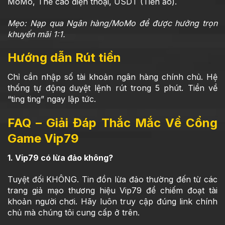
MoMo, Thẻ cào điện thoại, USDT (Tiền ảo).
Mẹo: Nạp qua Ngân hàng/MoMo để được hưởng trọn
khuyến mãi 1:1.
Hướng dẫn Rút tiền
Chỉ cần nhập số tài khoản ngân hàng chính chủ. Hệ
thống tự động duyệt lệnh rút trong 5 phút. Tiền về
“ting ting” ngay lập tức.​
FAQ – Giải Đáp Thắc Mắc Về Cổng
Game Vip79
1. Vip79 có lừa đảo không?
Tuyệt đối KHÔNG. Tin đồn lừa đảo thường đến từ các
trang giả mạo thương hiệu Vip79 để chiếm đoạt tài
khoản người chơi. Hãy luôn truy cập đúng link chính
chủ mà chúng tôi cung cấp ở trên.​