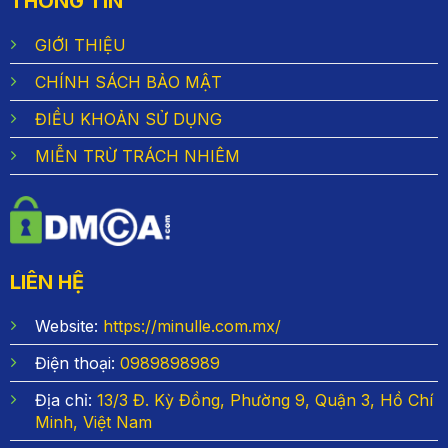
THÔNG TIN
GIỚI THIỆU
CHÍNH SÁCH BẢO MẬT
ĐIỀU KHOẢN SỬ DỤNG
MIỄN TRỪ TRÁCH NHIÊM
LIÊN HỆ
Website:
https://minulle.com.mx/
Điện thoại:
0989898989
Địa chỉ:
13/3 Đ. Kỳ Đồng, Phường 9, Quận 3, Hồ Chí
Minh, Việt Nam