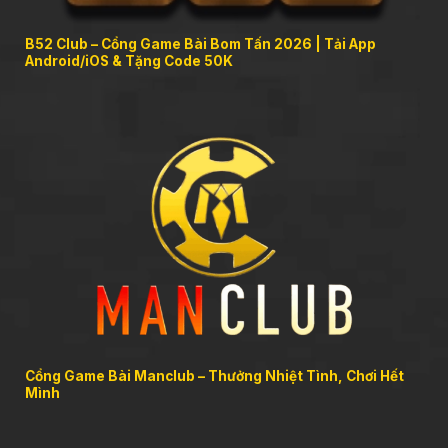
B52 Club – Cổng Game Bài Bom Tấn 2026 | Tải App
Android/iOS & Tặng Code 50K
Cổng Game Bài Manclub – Thưởng Nhiệt Tình, Chơi Hết
Mình