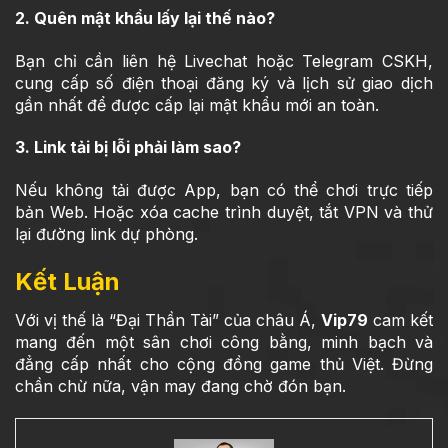
2. Quên mật khẩu lấy lại thế nào?
Bạn chỉ cần liên hệ Livechat hoặc Telegram CSKH,
cung cấp số điện thoại đăng ký và lịch sử giao dịch
gần nhất để được cấp lại mật khẩu mới an toàn.​
3. Link tải bị lỗi phải làm sao?
Nếu không tải được App, bạn có thể chơi trực tiếp
bản Web. Hoặc xóa cache trình duyệt, tắt VPN và thử
lại đường link dự phòng.​
Kết Luận
Với vị thế là “Đại Thần Tài” của châu Á,
Vip79
cam kết
mang đến một sân chơi công bằng, minh bạch và
đẳng cấp nhất cho cộng đồng game thủ Việt. Đừng
chần chừ nữa, vận may đang chờ đón bạn.