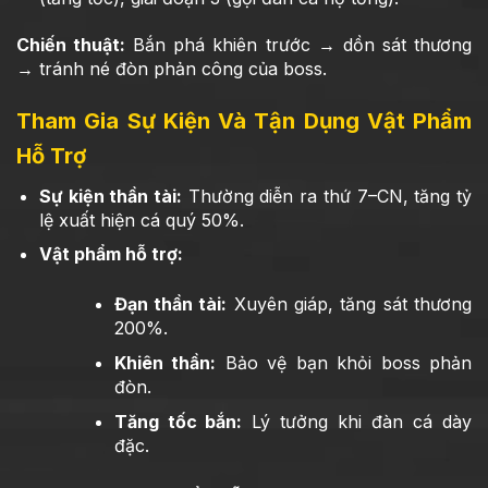
Chiến thuật:
Bắn phá khiên trước → dồn sát thương
→ tránh né đòn phản công của boss.
Tham Gia Sự Kiện Và Tận Dụng Vật Phẩm
Hỗ Trợ
Sự kiện thần tài:
Thường diễn ra thứ 7–CN, tăng tỷ
lệ xuất hiện cá quý 50%.
Vật phẩm hỗ trợ:
Đạn thần tài:
Xuyên giáp, tăng sát thương
200%.
Khiên thần:
Bảo vệ bạn khỏi boss phản
đòn.
Tăng tốc bắn:
Lý tưởng khi đàn cá dày
đặc.