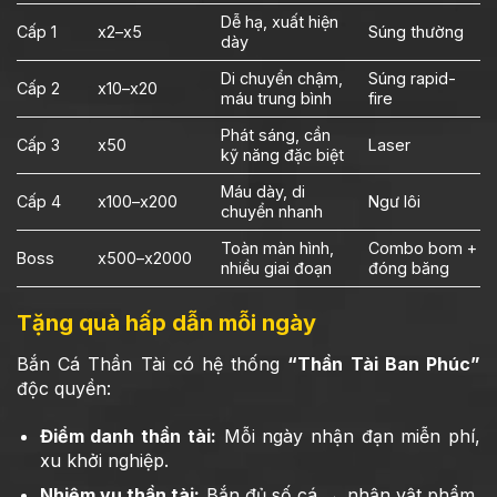
Dễ hạ, xuất hiện
Cấp 1
x2–x5
Súng thường
dày
Di chuyển chậm,
Súng rapid-
Cấp 2
x10–x20
máu trung bình
fire
Phát sáng, cần
Cấp 3
x50
Laser
kỹ năng đặc biệt
Máu dày, di
Cấp 4
x100–x200
Ngư lôi
chuyển nhanh
Toàn màn hình,
Combo bom +
Boss
x500–x2000
nhiều giai đoạn
đóng băng
Tặng quà hấp dẫn mỗi ngày
Bắn Cá Thần Tài có hệ thống
“Thần Tài Ban Phúc”
độc quyền:
Điểm danh thần tài:
Mỗi ngày nhận đạn miễn phí,
xu khởi nghiệp.
Nhiệm vụ thần tài:
Bắn đủ số cá → nhận vật phẩm,