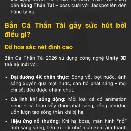
đến
Rồng Thần Tài
– boss cuối với Jackpot lên đến
hàng tỷ xu.
Bắn Cá Thần Tài gây sức hút bởi
điều gì?
Đồ họa sắc nét đỉnh cao
Bắn Cá Thần Tài 2026 sử dụng công nghệ
Unity 3D
thế hệ mới
với:
Đại dương 4K chân thực:
Sóng vỗ, bọt nước, ánh
sáng xuyên qua mặt nước, san hô phát sáng – mọi
chi tiết đều được chăm chút.
Cá linh khí sống động:
Mỗi loài cá có animation
riêng – cá thần vẫy đuôi phát sáng, rồng phượng
uốn lượn tạo sóng thần khi bị hạ.
Hiệu ứng nổ thưởng:
Khi hạ boss, màn hình “nổ”
ánh sáng vàng, tiền xu rơi như mưa kèm âm thanh