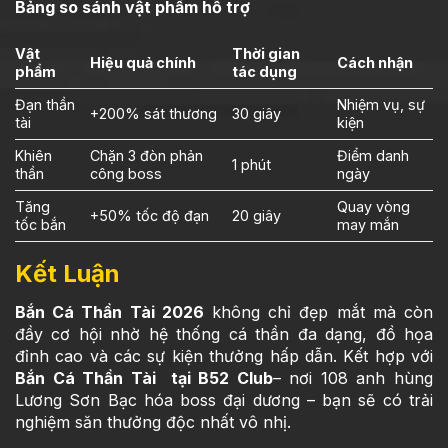
Bảng so sánh vật phẩm hỗ trợ
Vật
Thời gian
Hiệu quả chính
Cách nhận
phẩm
tác dụng
Đạn thần
Nhiệm vụ, sự
+200% sát thương
30 giây
tài
kiện
Khiên
Chặn 3 đòn phản
Điểm danh
1 phút
thần
công boss
ngày
Tăng
Quay vòng
+50% tốc độ đạn
20 giây
tốc bắn
may mắn
Kết Luận
Bắn Cá Thần Tài 2026
không chỉ đẹp mắt mà còn
đầy cơ hội nhờ hệ thống cá thần đa dạng, đồ họa
đỉnh cao và các sự kiện thưởng hấp dẫn. Kết hợp với
Bắn Cá Thần Tài tại B52 Club
– nơi 108 anh hùng
Lương Sơn Bạc hóa boss đại dương – bạn sẽ có trải
nghiệm săn thưởng độc nhất vô nhị.