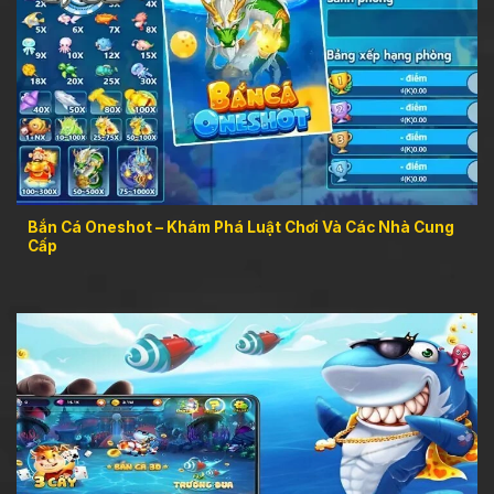
Bắn Cá Oneshot – Khám Phá Luật Chơi Và Các Nhà Cung
Cấp