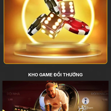
KHO GAME ĐỔI THƯỞNG