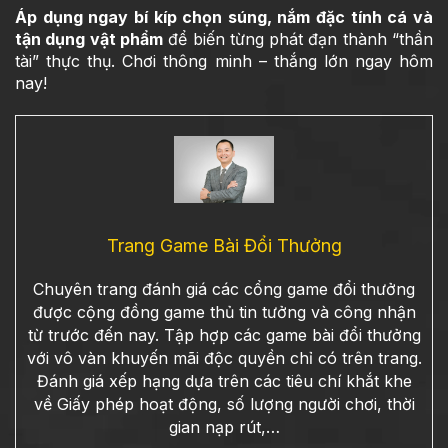
Áp dụng ngay bí kíp chọn súng, nắm đặc tính cá và
tận dụng vật phẩm
để biến từng phát đạn thành “thần
tài” thực thụ. Chơi thông minh – thắng lớn ngay hôm
nay!
Trang Game Bài Đổi Thưởng
Chuyên trang đánh giá các cổng game đổi thưởng
được cộng đồng game thủ tin tưởng và công nhận
từ trước đến nay. Tập hợp các game bài đổi thưởng
với vô vàn khuyến mãi độc quyền chỉ có trên trang.
Đánh giá xếp hạng dựa trên các tiêu chí khắt khe
về Giấy phép hoạt động, số lượng người chơi, thời
gian nạp rút,…