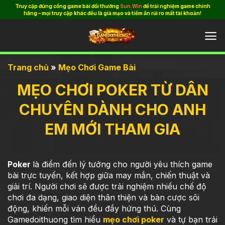
Bỏ
Truy cập đúng cổng game bài đổi thưởng
Sun.Win
để trải nghiệm game chính
hãng – mọi truy cập khác đều là giả mạo và tiềm ẩn rủi ro mất tài khoản!
qua
nội
dung
Trang chủ
»
Mẹo Chơi Game Bài
MẸO CHƠI POKER TỪ DÂN
CHUYÊN DÀNH CHO ANH
EM MỚI THAM GIA
Poker
là điểm đến lý tưởng cho người yêu thích game
bài trực tuyến, kết hợp giữa may mắn, chiến thuật và
giải trí. Người chơi sẽ được trải nghiệm nhiều chế độ
chơi đa dạng, giao diện thân thiện và bàn cược sôi
động, khiến mỗi ván đều đầy hứng thú. Cùng
Gamedoithuong tìm hiểu
mẹo chơi poker
và tự bạn trải