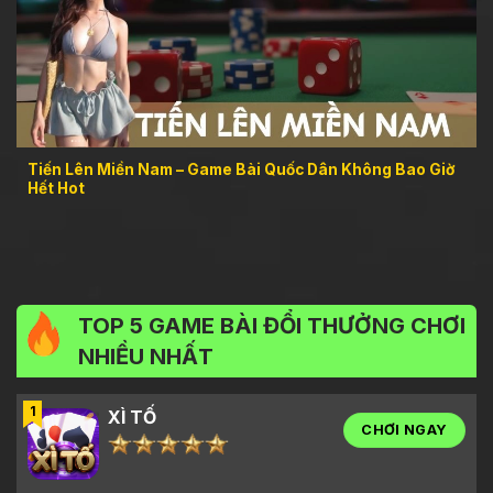
Tiến Lên Miền Nam – Game Bài Quốc Dân Không Bao Giờ
Hết Hot
TOP 5 GAME BÀI ĐỔI THƯỞNG CHƠI
NHIỀU NHẤT
1
XÌ TỐ
CHƠI NGAY