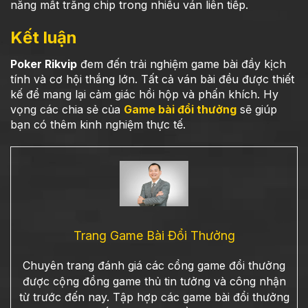
năng mất trắng chip trong nhiều ván liên tiếp.
Kết luận
Poker Rikvip
đem đến trải nghiệm game bài đầy kịch
tính và cơ hội thắng lớn. Tất cả ván bài đều được thiết
kế để mang lại cảm giác hồi hộp và phấn khích. Hy
vọng các chia sẻ của
Game bài đổi thưởng
sẽ giúp
bạn có thêm kinh nghiệm thực tế.
Trang Game Bài Đổi Thưởng
Chuyên trang đánh giá các cổng game đổi thưởng
được cộng đồng game thủ tin tưởng và công nhận
từ trước đến nay. Tập hợp các game bài đổi thưởng