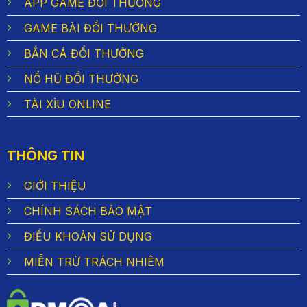
APP GAME ĐỔI THƯỞNG
GAME BÀI ĐỔI THƯỞNG
BẮN CÁ ĐỔI THƯỞNG
NỔ HŨ ĐỔI THƯỞNG
TÀI XỈU ONLINE
THÔNG TIN
GIỚI THIỆU
CHÍNH SÁCH BẢO MẬT
ĐIỀU KHOẢN SỬ DỤNG
MIỄN TRỪ TRÁCH NHIÊM