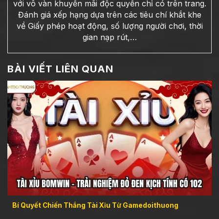
với vô vàn khuyến mãi độc quyền chỉ có trên trang.
Đánh giá xếp hạng dựa trên các tiêu chí khắt khe
về Giấy phép hoạt động, số lượng người chơi, thời
gian nạp rút,…
BÀI VIẾT LIÊN QUAN
Bí Quyết Chiến Thắng Tài Xỉu Từ Gamedoithuong