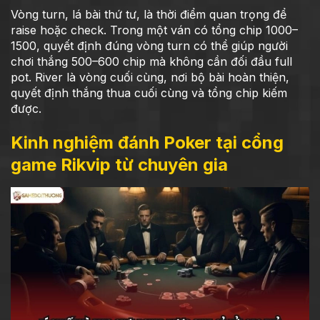
Vòng turn, lá bài thứ tư, là thời điểm quan trọng để
raise hoặc check. Trong một ván có tổng chip 1000–
1500, quyết định đúng vòng turn có thể giúp người
chơi thắng 500–600 chip mà không cần đối đầu full
pot. River là vòng cuối cùng, nơi bộ bài hoàn thiện,
quyết định thắng thua cuối cùng và tổng chip kiếm
được.
Kinh nghiệm đánh Poker tại cổng
game Rikvip từ chuyên gia