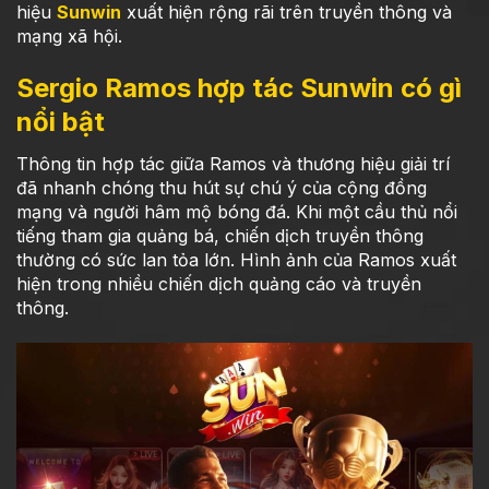
hiệu
Sunwin
xuất hiện rộng rãi trên truyền thông và
mạng xã hội.
Sergio Ramos hợp tác Sunwin có gì
nổi bật
Thông tin hợp tác giữa Ramos và thương hiệu giải trí
đã nhanh chóng thu hút sự chú ý của cộng đồng
mạng và người hâm mộ bóng đá. Khi một cầu thủ nổi
tiếng tham gia quảng bá, chiến dịch truyền thông
thường có sức lan tỏa lớn. Hình ảnh của Ramos xuất
hiện trong nhiều chiến dịch quảng cáo và truyền
thông.