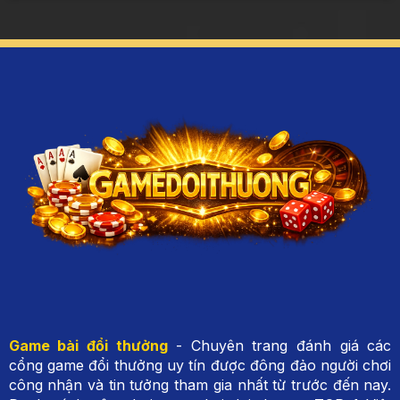
Game bài đổi thưởng
- Chuyên trang đánh giá các
cổng game đổi thưởng uy tín được đông đảo người chơi
công nhận và tin tưởng tham gia nhất từ trước đến nay.