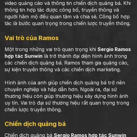
video quảng cáo và thông tin chiến dịch quảng bá. Khi
thông tin hợp tác được công bố, truyền thông và
người hâm mộ đều quan tâm và chia sẻ. Công bố hợp
tác là bước quan trọng trong chiến lược truyền thông.
Vai trò của Ramos
Một trong những vai trò quan trọng khi
Sergio Ramos
hợp tác Sunwin
là trở thành đại diện hình ảnh trong
các chiến dịch quảng bá. Ramos tham gia quảng cáo,
sự kiện truyền thông và các chiến dịch marketing.
Hình ảnh của anh giúp chiến dịch quảng bá trở nên
chuyên nghiệp và hấp dẫn hơn. Ngoài ra, đại sứ
thương hiệu còn giúp thương hiệu xây dựng hình ảnh
uy tín. Vai trò đại sứ thương hiệu rất quan trọng trong
chiến lược truyền thông.
Chiến dịch quảng bá
Chiến dịch quảng bá
Sergio Ramos hợp tác Sunwin