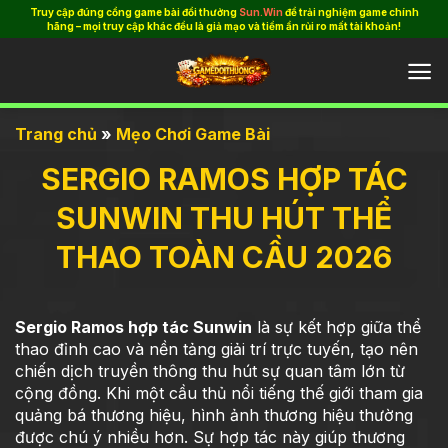
Bỏ
Truy cập đúng cổng game bài đổi thưởng
Sun.Win
để trải nghiệm game chính
hãng – mọi truy cập khác đều là giả mạo và tiềm ẩn rủi ro mất tài khoản!
qua
nội
dung
Trang chủ
»
Mẹo Chơi Game Bài
SERGIO RAMOS HỢP TÁC
SUNWIN THU HÚT THỂ
THAO TOÀN CẦU 2026
Sergio Ramos hợp tác Sunwin
là sự kết hợp giữa thể
thao đỉnh cao và nền tảng giải trí trực tuyến, tạo nên
chiến dịch truyền thông thu hút sự quan tâm lớn từ
cộng đồng. Khi một cầu thủ nổi tiếng thế giới tham gia
quảng bá thương hiệu, hình ảnh thương hiệu thường
được chú ý nhiều hơn. Sự hợp tác này giúp thương