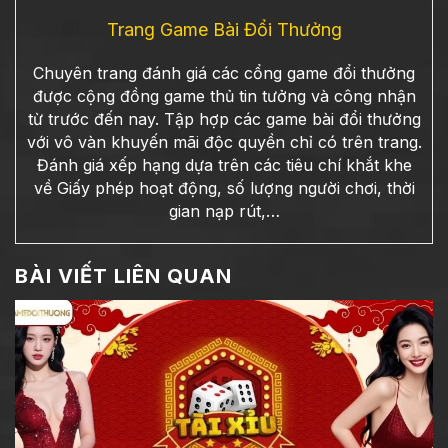
Trang Game Bài Đổi Thưởng
Chuyên trang đánh giá các cổng game đổi thưởng
được cộng đồng game thủ tin tưởng và công nhận
từ trước đến nay. Tập hợp các game bài đổi thưởng
với vô vàn khuyến mãi độc quyền chỉ có trên trang.
Đánh giá xếp hạng dựa trên các tiêu chí khắt khe
về Giấy phép hoạt động, số lượng người chơi, thời
gian nạp rút,…
BÀI VIẾT LIÊN QUAN